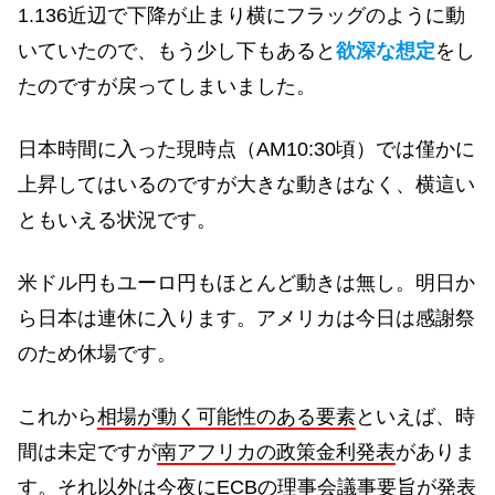
1.136近辺で下降が止まり横にフラッグのように動
いていたので、もう少し下もあると
欲深な想定
をし
たのですが戻ってしまいました。
日本時間に入った現時点（AM10:30頃）では僅かに
上昇してはいるのですが大きな動きはなく、横這い
ともいえる状況です。
米ドル円もユーロ円もほとんど動きは無し。明日か
ら日本は連休に入ります。アメリカは今日は感謝祭
のため休場です。
これから
相場が動く可能性のある要素
といえば、時
間は未定ですが
南アフリカの政策金利発表
がありま
す。それ以外は今夜に
ECBの理事会議事要旨
が発表