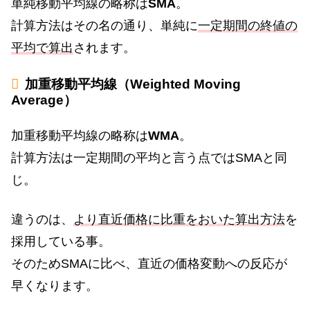
単純移動平均線の略称は
SMA
。
計算方法はその名の通り、単純に
一定期間の終値の
平均で算出
されます。
加重移動平均線（Weighted Moving
Average）
加重移動平均線の略称は
WMA
。
計算方法は一定期間の平均と言う点ではSMAと同
じ。
違うのは、
より直近価格に比重をおいた算出方法
を
採用している事。
そのためSMAに比べ、直近の価格変動への反応が
早くなります。