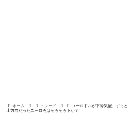
ホーム
トレード
ユーロドルが下降気配、ずっと
上方向だったユーロ円はそろそろ下か？