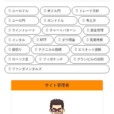
ユーロドル
米ドル円
トレード方針
ユーロ円
ポンドドル
考え方
ライントレード
チャートパターン
資金管理
メンタル
MTF
ダウ理論
長期考察
損切り
テクニカル指標
エリオット波動
ローソク足
フィボナッチ
グランビルの法則
ファンダメンタルズ
サイト管理者