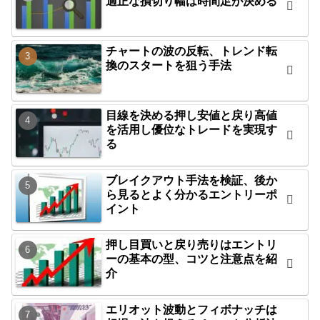
適正な損切り幅は時間足が決める
チャートの波の反転、トレンド転
換のスタートを狙う手法
目線を決める押し安値と戻り高値
を活用し優位なトレードを実現す
る
ブレイクアウト手法を検証、後か
ら見るとよく分かるエントリーポ
イント
押し目買いと戻り売りはエントリ
ーの基本の型、コツと注意点を紹
介
エリオット波動とフィボナッチは