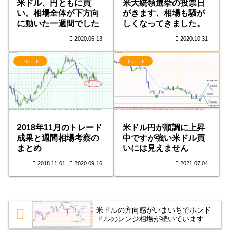
米ドル、円ともに買
米大統領選挙の投票日
い。相場全体が下方向
がきます、相場も騒が
に動いた一週間でした
しくなってきました。
2020.06.13
2020.10.31
トレード
トレード
2018年11月のトレード
米ドル円が順調に上昇
成果と週間相場考察の
中ですが強い米ドル買
まとめ
いには見えません
2018.11.01
2020.09.16
2021.07.04
米ドルの方向感がいまいちでポンド
ドルのレンジ相場が続いています