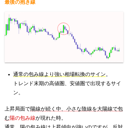
最後の抱き線
通常の包み線より強い相場転換のサイン
。
トレンド末期の高値圏、安値圏で出現するサイ
ン。
上昇局面で
陽線が続く中、小さな陰線を大陽線で包
む
陽の包み線
が現れた時。
通常、陽の包み線は上昇傾向が強いのですが、反対