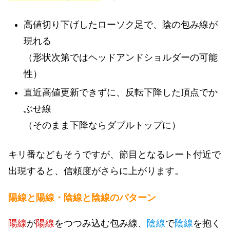
高値切り下げしたローソク足で、陰の包み線が
現れる
（形状次第ではヘッドアンドショルダーの可能
性）
直近高値更新できずに、反転下降した頂点でか
ぶせ線
（そのまま下降ならダブルトップに）
キリ番などもそうですが、節目となるレート付近で
出現すると、信頼度がさらに上がります。
陽線と陽線・陰線と陰線のパターン
陽線
が
陽線
をつつみ込む包み線、
陰線
で
陰線
を抱く