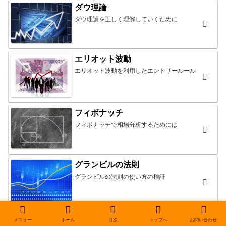
ダウ理論
ダウ理論を正しく理解していくために
エリオット波動
エリオット波動を利用したエントリールール
フィボナッチ
フィボナッチで相場分析するためには
グランビルの法則
グランビルの法則の使い方の検証
テクニカル指標
メニュー
ホーム
目次
トップへ
お問い合わせ