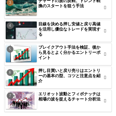
チャートの波の反転、トレンド転
換のスタートを狙う手法
目線を決める押し安値と戻り高値
を活用し優位なトレードを実現す
る
ブレイクアウト手法を検証、後か
ら見るとよく分かるエントリーポ
イント
押し目買いと戻り売りはエントリ
ーの基本の型、コツと注意点を紹
介
エリオット波動とフィボナッチは
相場の波を捉えるチャート分析法