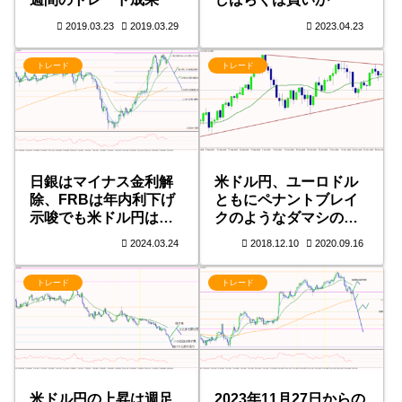
2019.03.23
2019.03.29
2023.04.23
トレード
トレード
日銀はマイナス金利解
米ドル円、ユーロドル
除、FRBは年内利下げ
ともにペナントブレイ
示唆でも米ドル円は買
クのようなダマシのよ
い優勢変わらず
うな
2024.03.24
2018.12.10
2020.09.16
トレード
トレード
米ドル円の上昇は週足
2023年11月27日からの