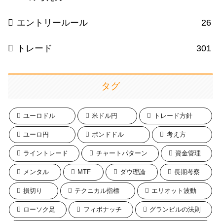
エントリールール
26
トレード
301
タグ
ユーロドル
米ドル円
トレード方針
ユーロ円
ポンドドル
考え方
ライントレード
チャートパターン
資金管理
メンタル
MTF
ダウ理論
長期考察
損切り
テクニカル指標
エリオット波動
ローソク足
フィボナッチ
グランビルの法則