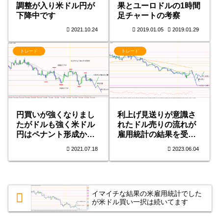
調整が入り米ドル円が
果とユーロドルの1時間
下降中です
足チャートの考察
2021.10.24
2019.01.05
2019.01.29
トレード
トレード
円買いが強くなりまし
利上げ見送りが意識さ
たがドルも強く米ドル
れたドル売りの流れが
円はペナント形成か
雇用統計の結果を受け
も？
ドル買いの流れに
2021.07.18
2023.06.04
イマイチな結果の米雇用統計でした
が米ドル買い一択は続いてます