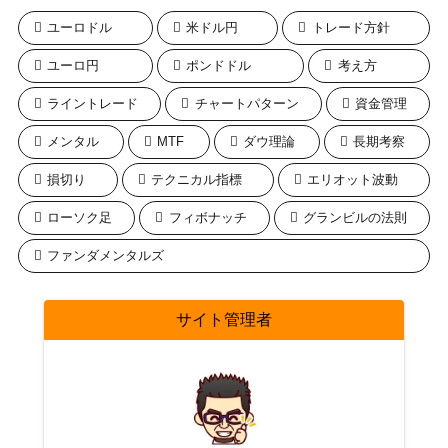
ユーロドル
米ドル円
トレード方針
ユーロ円
ポンドドル
考え方
ライントレード
チャートパターン
資金管理
メンタル
MTF
ダウ理論
長期考察
損切り
テクニカル指標
エリオット波動
ローソク足
フィボナッチ
グランビルの法則
ファンダメンタルズ
サイト管理者