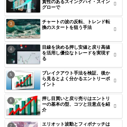
貫性のあるスイングハイ・スイン
グローで
チャートの波の反転、トレンド転
換のスタートを狙う手法
目線を決める押し安値と戻り高値
を活用し優位なトレードを実現す
る
ブレイクアウト手法を検証、後か
ら見るとよく分かるエントリーポ
イント
押し目買いと戻り売りはエントリ
ーの基本の型、コツと注意点を紹
介
エリオット波動とフィボナッチは