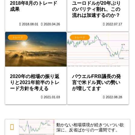
2018年8月のトレード
ユーロドルが20年ぶり
成果
のパリティ割れ、この
流れは加速するのか？
2018.08.01
2020.04.26
2022.07.17
トレード
トレード
2020年の相場の振り返
パウエルFRB議長の発
りと2021年前半のトレ
言で米ドル買いの勢い
ード方針を考える
が増してます
2021.01.03
2022.08.28
動かない相場環境が続きついつい欲
深に、反省ばかりの一週間です。