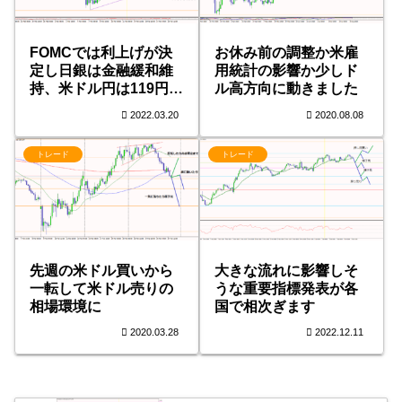
FOMCでは利上げが決
お休み前の調整か米雇
定し日銀は金融緩和維
用統計の影響か少しド
持、米ドル円は119円台
ル高方向に動きました
に突入
2022.03.20
2020.08.08
トレード
トレード
先週の米ドル買いから
大きな流れに影響しそ
一転して米ドル売りの
うな重要指標発表が各
相場環境に
国で相次ぎます
2020.03.28
2022.12.11