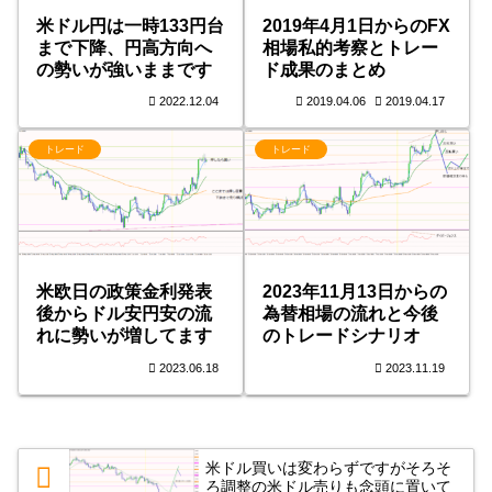
米ドル円は一時133円台
2019年4月1日からのFX
まで下降、円高方向へ
相場私的考察とトレー
の勢いが強いままです
ド成果のまとめ
2022.12.04
2019.04.06
2019.04.17
トレード
トレード
米欧日の政策金利発表
2023年11月13日からの
後からドル安円安の流
為替相場の流れと今後
れに勢いが増してます
のトレードシナリオ
2023.06.18
2023.11.19
米ドル買いは変わらずですがそろそ
ろ調整の米ドル売りも念頭に置いて