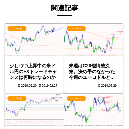
関連記事
トレード
トレード
少しづつ上昇中の米ド
来週はG20他情勢次
ル円のFXトレードチャ
第。決め手のなかった
ンスは何時になるのか
今週のユーロドルと米
ドル円
2019.02.20
2019.02.27
2019.06.29
トレード
トレード