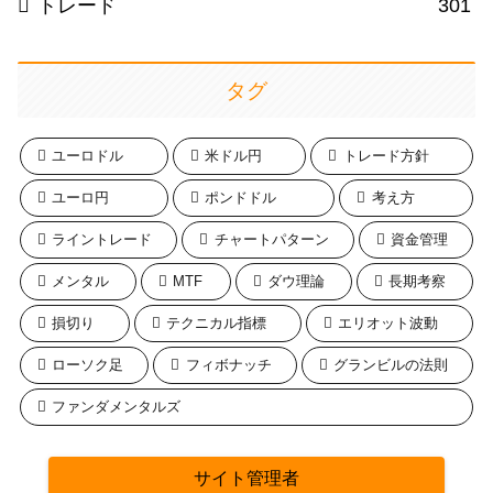
トレード
301
タグ
ユーロドル
米ドル円
トレード方針
ユーロ円
ポンドドル
考え方
ライントレード
チャートパターン
資金管理
メンタル
MTF
ダウ理論
長期考察
損切り
テクニカル指標
エリオット波動
ローソク足
フィボナッチ
グランビルの法則
ファンダメンタルズ
サイト管理者