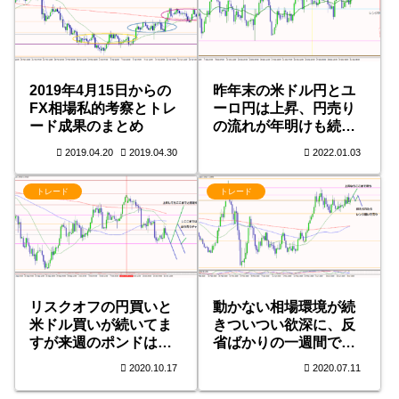
2019年4月15日からの
昨年末の米ドル円とユ
FX相場私的考察とトレ
ーロ円は上昇、円売り
ード成果のまとめ
の流れが年明けも続く
のか
2019.04.20
2019.04.30
2022.01.03
トレード
トレード
リスクオフの円買いと
動かない相場環境が続
米ドル買いが続いてま
きついつい欲深に、反
すが来週のポンドは要
省ばかりの一週間で
注意
す。
2020.10.17
2020.07.11