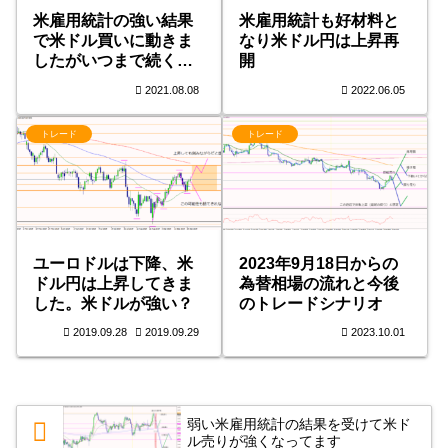
米雇用統計の強い結果
米雇用統計も好材料と
で米ドル買いに動きま
なり米ドル円は上昇再
したがいつまで続くの
開
か
2021.08.08
2022.06.05
トレード
トレード
ユーロドルは下降、米
2023年9月18日からの
ドル円は上昇してきま
為替相場の流れと今後
した。米ドルが強い？
のトレードシナリオ
2019.09.28
2019.09.29
2023.10.01
弱い米雇用統計の結果を受けて米ド
ル売りが強くなってます